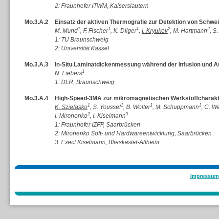
2: Fraunhofer ITWM, Kaiserslautern
Mo.3.A.2
Einsatz der aktiven Thermografie zur Detektion von Schwe
1
1
1
2
2
M. Mund
, F. Fischer
, K. Dilger
,
I. Kryukov
, M. Hartmann
, S
1: TU Braunschweig
2: Universität Kassel
Mo.3.A.3
In-Situ Laminatdickenmessung während der Infusion und 
1
N. Liebers
1: DLR, Braunschweig
Mo.3.A.4
High-Speed-3MA zur mikromagnetischen Werkstoffcharakte
1
1
1
1
K. Szielasko
, S. Youssef
, B. Wolter
, M. Schuppmann
, C. W
2
3
I. Mironenko
, I. Kiselmann
1: Fraunhofer IZFP, Saarbrücken
2: Mironenko Soft- und Hardwareentwicklung, Saarbrücken
3: Exect Kiselmann, Blieskastel-Altheim
Impressum