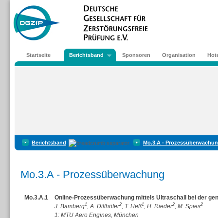
Startseite
Berichtsband
Sponsoren
Organisation
Hote
Berichtsband
Mo.3.A - Prozessüberwachu
Mo.3.A - Prozessüberwachung
Mo.3.A.1
Online-Prozessüberwachung mittels Ultraschall bei der gen
1
2
1
2
2
J. Bamberg
, A. Dillhöfer
, T. Heß
,
H. Rieder
, M. Spies
1: MTU Aero Engines, München