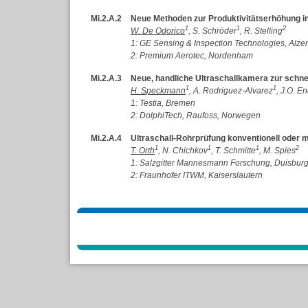
Mi.2.A.2
Neue Methoden zur Produktivitätserhöhung in
1
1
2
W. De Odorico
, S. Schröder
, R. Stelling
1: GE Sensing & Inspection Technologies, Alze
2: Premium Aerotec, Nordenham
Mi.2.A.3
Neue, handliche Ultraschallkamera zur schnel
1
1
H. Speckmann
, A. Rodriguez-Alvarez
, J.O. E
1: Testia, Bremen
2: DolphiTech, Raufoss, Norwegen
Mi.2.A.4
Ultraschall-Rohrprüfung konventionell oder 
1
1
1
2
T. Orth
, N. Chichkov
, T. Schmitte
, M. Spies
1: Salzgitter Mannesmann Forschung, Duisbur
2: Fraunhofer ITWM, Kaiserslautern