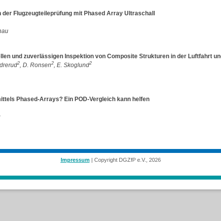
 der Flugzeugteileprüfung mit Phased Array Ultraschall
nau
len und zuverlässigen Inspektion von Composite Strukturen in der Luftfahrt un
2
2
2
ndrerud
, D. Ronsen
, E. Skoglund
mittels Phased-Arrays? Ein POD-Vergleich kann helfen
g
Impressum
| Copyright DGZfP e.V., 2026