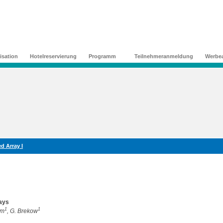
isation
Hotelreservierung
Programm
Teilnehmeranmeldung
Werbea
d Array I
rays
1
1
hm
, G. Brekow