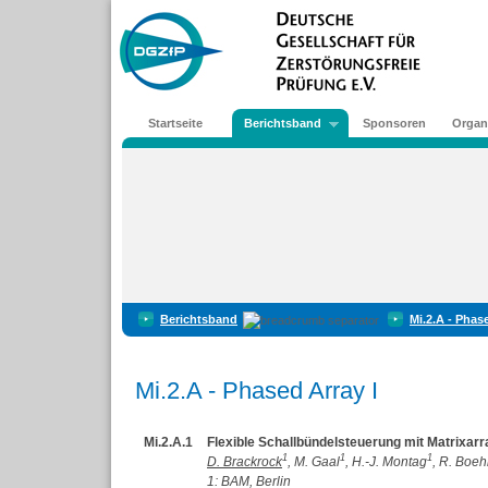
Startseite
Berichtsband
Sponsoren
Organ
Berichtsband
Mi.2.A - Phase
Mi.2.A - Phased Array I
Mi.2.A.1
Flexible Schallbündelsteuerung mit Matrixar
1
1
1
D. Brackrock
, M. Gaal
, H.-J. Montag
, R. Boe
1: BAM, Berlin