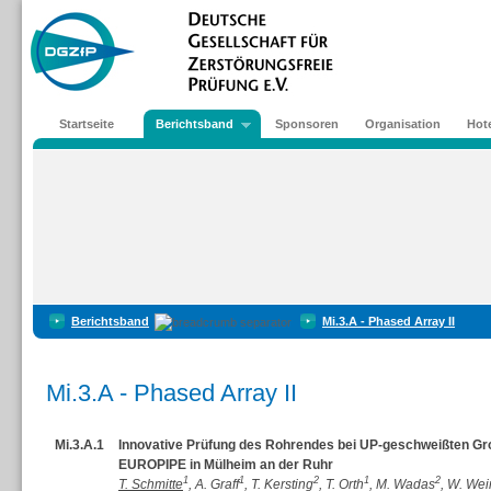
Startseite
Berichtsband
Sponsoren
Organisation
Hote
Berichtsband
Mi.3.A - Phased Array II
Mi.3.A - Phased Array II
Mi.3.A.1
Innovative Prüfung des Rohrendes bei UP-geschweißten Gr
EUROPIPE in Mülheim an der Ruhr
1
1
2
1
2
T. Schmitte
, A. Graff
, T. Kersting
, T. Orth
, M. Wadas
, W. Wei