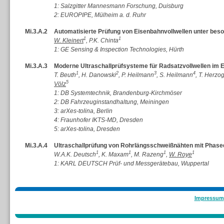
1: Salzgitter Mannesmann Forschung, Duisburg
2: EUROPIPE, Mülheim a. d. Ruhr
Mi.3.A.2
Automatisierte Prüfung von Eisenbahnvollwellen unter bes
1
1
W. Kleinert
, P.K. Chinta
1: GE Sensing & Inspection Technologies, Hürth
Mi.3.A.3
Moderne Ultraschallprüfsysteme für Radsatzvollwellen im 
1
2
3
4
T. Beuth
, H. Danowski
, P. Heilmann
, S. Heilmann
, T. Herzo
5
Völz
1: DB Systemtechnik, Brandenburg-Kirchmöser
2: DB Fahrzeuginstandhaltung, Meiningen
3: arXes-tolina, Berlin
4: Fraunhofer IKTS-MD, Dresden
5: arXes-tolina, Dresden
Mi.3.A.4
Ultraschallprüfung von Rohrlängsschweißnähten mit Phase
1
1
1
1
W.A.K. Deutsch
, K. Maxam
, M. Razeng
,
W. Roye
1: KARL DEUTSCH Prüf- und Messgerätebau, Wuppertal
Impressum