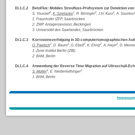
Di.1.C.2
BetoFlux: Mobiles Streufluss-Prüfsystem zur Detektion v
1
1
2
1
S. Youssef
,
K. Szielasko
, R. Birringer
, J.H. Kurz
, A. Sourkov
1: Fraunhofer IZFP, Saarbrücken
2: ZWP Anlagenrevision, Beckingen
3: Universität des Saarlandes, Saarbrücken
Di.1.C.3
Korrosionsverfolgung in 3D-computertomographischen Au
1
1
2
2
2
O. Paetsch
, D. Baum
, G. Ebell
, K. Ehrig
, A. Heyn
, D. Meine
1: Zuse-Institut Berlin (ZIB)
2: BAM, Berlin
Di.1.C.4
Anwendung der Reverse Time Migration auf Ultraschall-Ec
1
1
S. Müller
, E. Niederleithinger
1: BAM, Berlin
Impressum