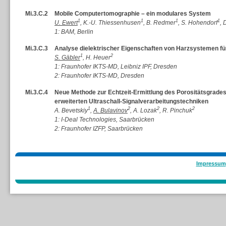
Mi.3.C.2
Mobile Computertomographie – ein modulares System
1
1
1
1
U. Ewert
, K.-U. Thiessenhusen
, B. Redmer
, S. Hohendorf
, 
1: BAM, Berlin
Mi.3.C.3
Analyse dielektrischer Eigenschaften von Harzsystemen f
1
2
S. Gäbler
, H. Heuer
1: Fraunhofer IKTS-MD, Leibniz IPF, Dresden
2: Fraunhofer IKTS-MD, Dresden
Mi.3.C.4
Neue Methode zur Echtzeit-Ermittlung des Porositätsgrad
erweiterten Ultraschall-Signalverarbeitungstechniken
1
2
2
2
A. Bevetskiy
,
A. Bulavinov
, A. Lozak
, R. Pinchuk
1: I-Deal Technologies, Saarbrücken
2: Fraunhofer IZFP, Saarbrücken
Impressum