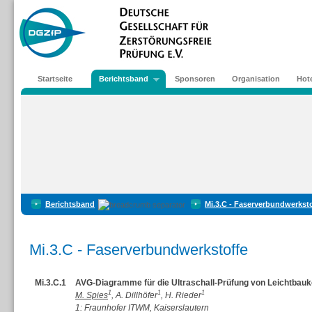
Startseite
Berichtsband
Sponsoren
Organisation
Hote
Berichtsband
Mi.3.C - Faserverbundwerkst
Mi.3.C - Faserverbundwerkstoffe
Mi.3.C.1
AVG-Diagramme für die Ultraschall-Prüfung von Leichtba
1
1
1
M. Spies
, A. Dillhöfer
, H. Rieder
1: Fraunhofer ITWM, Kaiserslautern